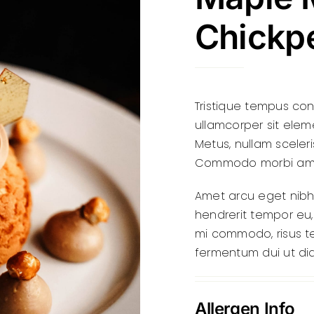
Chickp
Tristique tempus c
ullamcorper sit elem
Metus, nullam sceleri
Commodo morbi am
Amet arcu eget nibh v
hendrerit tempor eu, 
mi commodo, risus 
fermentum dui ut diam
Allergen Info