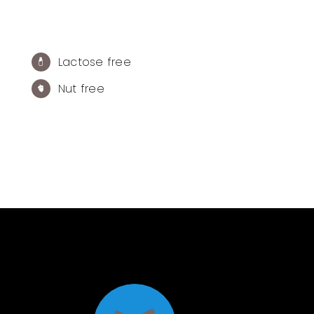
Lactose free
Nut free