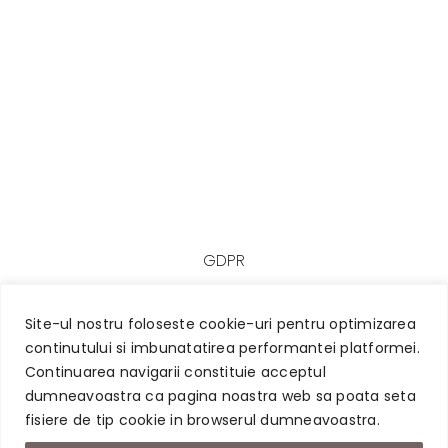
GDPR
Site-ul nostru foloseste cookie-uri pentru optimizarea
continutului si imbunatatirea performantei platformei.
Designed with ♥ by
www.revamp.design
Continuarea navigarii constituie acceptul
dumneavoastra ca pagina noastra web sa poata seta
fisiere de tip cookie in browserul dumneavoastra.